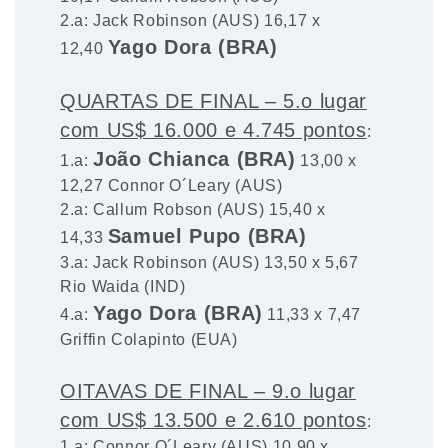
2.a: Jack Robinson (AUS) 16,17 x
Yago Dora (BRA)
12,40
QUARTAS DE FINAL – 5.o lugar
com US$ 16.000 e 4.745 pontos
:
João Chianca (BRA)
1.a:
13,00 x
12,27 Connor O´Leary (AUS)
2.a: Callum Robson (AUS) 15,40 x
Samuel Pupo (BRA)
14,33
3.a: Jack Robinson (AUS) 13,50 x 5,67
Rio Waida (IND)
Yago Dora (BRA)
4.a:
11,33 x 7,47
Griffin Colapinto (EUA)
OITAVAS DE FINAL – 9.o lugar
com US$ 13.500 e 2.610 pontos
:
1.a: Connor O´Leary (AUS) 10,90 x