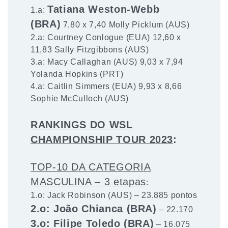
Tatiana Weston-Webb
1.a:
(BRA)
7,80 x 7,40 Molly Picklum (AUS)
2.a: Courtney Conlogue (EUA) 12,60 x
11,83 Sally Fitzgibbons (AUS)
3.a: Macy Callaghan (AUS) 9,03 x 7,94
Yolanda Hopkins (PRT)
4.a: Caitlin Simmers (EUA) 9,93 x 8,66
Sophie McCulloch (AUS)
RANKINGS DO WSL
CHAMPIONSHIP TOUR 2023
:
TOP-10 DA CATEGORIA
MASCULINA – 3 etapas
:
1.o: Jack Robinson (AUS) – 23.885 pontos
2.o: João Chianca (BRA)
– 22.170
3.o: Filipe Toledo (BRA)
– 16.075