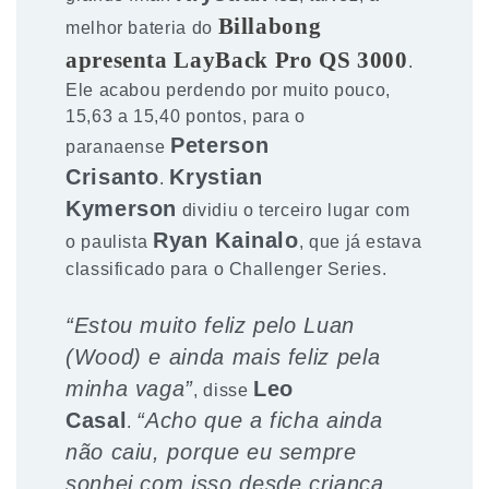
Billabong
melhor bateria do
apresenta LayBack Pro QS 3000
.
Ele acabou perdendo por muito pouco,
15,63 a 15,40 pontos, para o
Peterson
paranaense
Crisanto
Krystian
.
Kymerson
dividiu o terceiro lugar com
Ryan Kainalo
o paulista
, que já estava
classificado para o Challenger Series.
“Estou muito feliz pelo Luan
(Wood) e ainda mais feliz pela
minha vaga”
Leo
, disse
Casal
“Acho que a ficha ainda
.
não caiu, porque eu sempre
sonhei com isso desde criança.